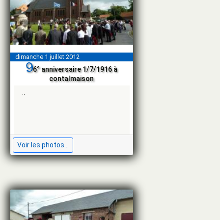
oct.
sept.
août
juil.
juin
mai
avr.
mars
dimanche 1 juillet 2012
févr.
9
6° anniversaire 1/7/1916 à
contalmaison
déc.
nov.
..
juin
Voir les photos...