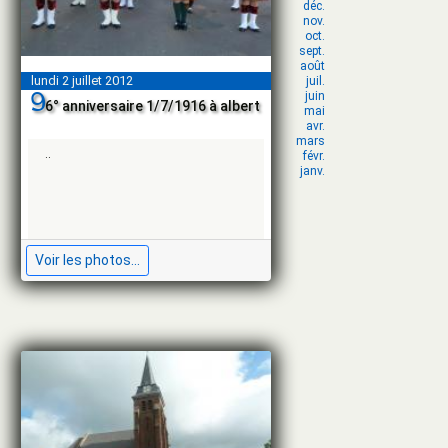
déc.
nov.
oct.
sept.
août
lundi 2 juillet 2012
juil.
juin
9
6° anniversaire 1/7/1916 à albert
mai
avr.
mars
..
févr.
janv.
déc.
nov.
oct.
Voir les photos...
sept.
août
juil.
juin
mai
avr.
mars
févr.
janv.
déc.
nov.