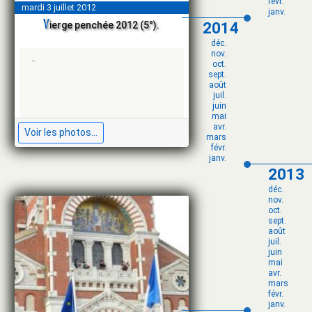
févr.
mardi 3 juillet 2012
janv.
v
2014
ierge penchée 2012 (5°).
déc.
nov.
..
oct.
sept.
août
juil.
juin
mai
avr.
Voir les photos...
mars
févr.
janv.
2013
déc.
nov.
oct.
sept.
août
juil.
juin
mai
avr.
mars
févr.
janv.