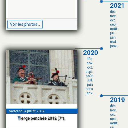
2021
déc.
nov.
oct.
Voir les photos...
sept.
août
juil.
juin
mai
janv.
2020
déc.
nov.
oct.
sept.
août
juil.
juin
mars
janv.
2019
déc.
nov.
mercredi 4 juillet 2012
oct.
v
ierge penchée 2012 (7°).
sept.
août
juil.