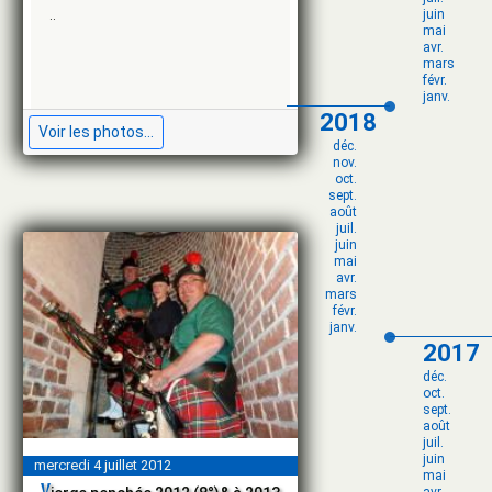
juin
..
mai
avr.
mars
févr.
janv.
2018
Voir les photos...
déc.
nov.
oct.
sept.
août
juil.
juin
mai
avr.
mars
févr.
janv.
2017
déc.
oct.
sept.
août
juil.
juin
mercredi 4 juillet 2012
mai
v