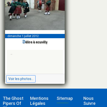
dimanche 1 juillet 2012
d
élire à ecuvilly
..
Voir les photos...
The Ghost
Mentions
Sitemap
Nous
Pipers Of
Légales
Suivre