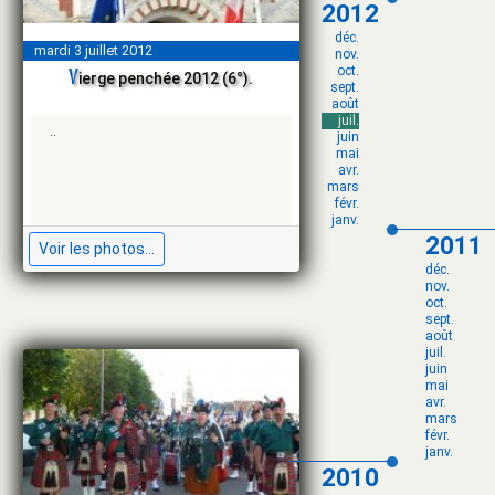
2012
déc.
mardi 3 juillet 2012
nov.
v
oct.
ierge penchée 2012 (6°).
sept.
août
juil.
..
juin
mai
avr.
mars
févr.
janv.
2011
Voir les photos...
déc.
nov.
oct.
sept.
août
juil.
juin
mai
avr.
mars
févr.
janv.
2010