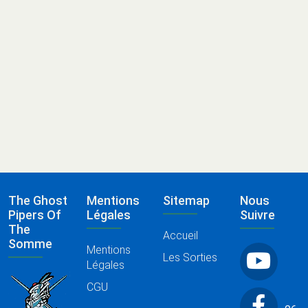
oct.
sept.
août
juil.
juin
mai
avr.
mars
févr.
déc.
nov.
juin
The Ghost
Mentions
Sitemap
Nous
Pipers Of
Légales
Suivre
The
Accueil
Somme
Mentions
Les Sorties
Légales
CGU