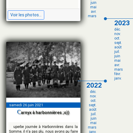
juin
mai
avr.
Voir les photos...
mars
2023
déc.
nov.
oct.
sept.
août
juil.
juin
mai
avr.
mars
févr.
janv.
2022
déc.
nov.
oct.
samedi 26 juin 2021
sept.
août
c
arnyx à harbonnières ;o))
juil.
juin
mai
uperbe journée à Harbonnières dans la
mars
Somme, il n'a pas plu, nous avons pu faire
janv.