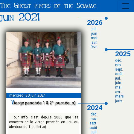
The Ghost pipers of the Somme
juin 2021
2026
juil.
juin
mai
avr.
févr.
2025
déc.
nov.
sept.
août
juil.
juin
mai
avr.
mercredi 30 juin 2021
mars
v
janv.
ierge penchée 1 & 2° journée ;o)
2024
déc.
our info, c'est depuis 2006 que les
nov.
concerts de la vierge penchée on lieu au
sept.
alentour du 1 Juillet ;o)...
août
juil.