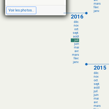
avr.
mars
févr.
Voir les photos...
janv.
2016
déc.
nov.
oct.
sept.
août
juil.
juin
mai
avr.
mars
févr.
janv.
2015
déc.
nov.
oct.
sept.
août
juil.
juin
mai
avr.
mars