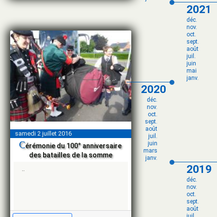
2021
déc.
nov.
oct.
sept.
août
juil.
juin
mai
janv.
2020
déc.
nov.
oct.
sept.
août
samedi 2 juillet 2016
juil.
c
juin
érémonie du 100° anniversaire
mars
des batailles de la somme
janv.
2019
..
déc.
nov.
oct.
sept.
août
juil.