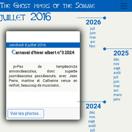
The Ghost pipers of the Somme
juillet 2016
2026
juil.
juin
mai
avr.
vendredi 8 juillet 2016
févr.
c
2025
arnaval d'hiver albert n°3 2024
déc.
nov.
p>Pas de temp&ecirc;te
sept.
annonc&eacute;e, donc superbe
août
journ&eacute;e pass&eacute; avec Jean
juil.
Pierre, martine et Catherine venue en
juin
renfort, beaucoup de musiciens...
mai
avr.
mars
janv.
2024
déc.
Voir les photos...
nov.
sept.
août
juil.