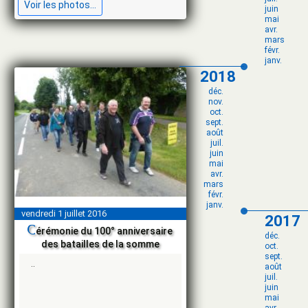
Voir les photos...
juin
mai
avr.
mars
févr.
janv.
2018
déc.
nov.
oct.
sept.
août
juil.
juin
mai
avr.
mars
févr.
janv.
vendredi 1 juillet 2016
2017
c
érémonie du 100° anniversaire
déc.
des batailles de la somme
oct.
sept.
..
août
juil.
juin
mai