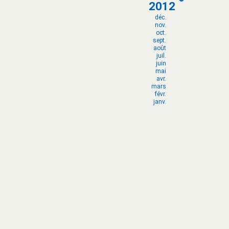
2012
déc.
nov.
oct.
sept.
août
juil.
juin
mai
avr.
mars
févr.
janv.
déc.
nov.
oct.
sept.
août
juil.
juin
mai
avr.
mars
févr.
janv.