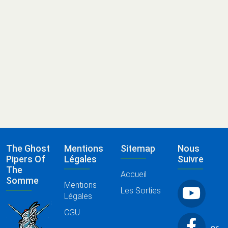
oct.
sept.
août
juil.
juin
mai
avr.
mars
févr.
déc.
nov.
juin
The Ghost
Mentions
Sitemap
Nous
Pipers Of
Légales
Suivre
The
Accueil
Somme
Mentions
Les Sorties
Légales
CGU