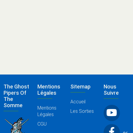
oct.
sept.
août
juil.
juin
mai
avr.
mars
févr.
déc.
nov.
juin
The Ghost
Mentions
Sitemap
Nous
Pipers Of
Légales
Suivre
The
Accueil
Somme
Mentions
Les Sorties
Légales
CGU