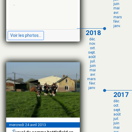
juin
..
mai
avr.
mars
févr.
janv.
2018
Voir les photos...
déc.
nov.
oct.
sept.
août
juil.
juin
mai
avr.
mars
févr.
janv.
2017
déc.
oct.
sept.
août
juil.
juin
mercredi 24 avril 2013
mai
s