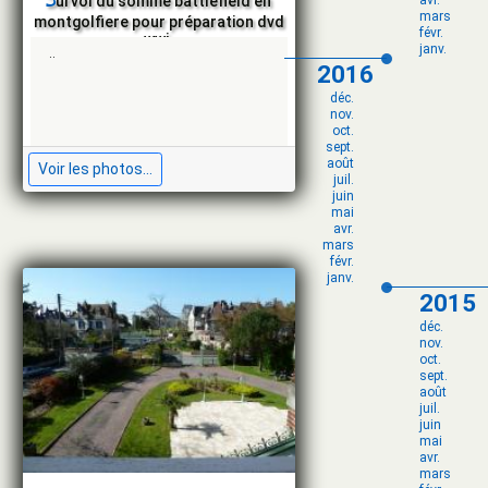
urvol du somme battlefield en
avr.
mars
montgolfiere pour préparation dvd
févr.
wwi.
janv.
..
2016
déc.
nov.
oct.
sept.
août
Voir les photos...
juil.
juin
mai
avr.
mars
févr.
janv.
2015
déc.
nov.
oct.
sept.
août
juil.
juin
mai
avr.
mars