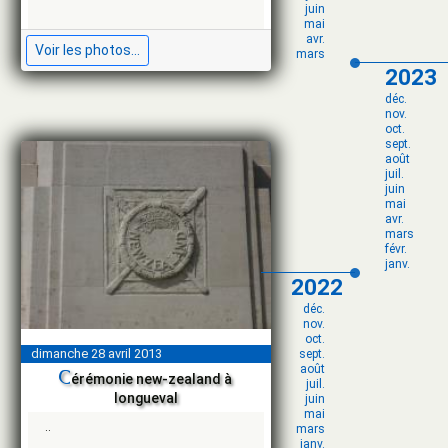
juin
mai
avr.
Voir les photos...
mars
2023
déc.
nov.
oct.
sept.
août
juil.
juin
mai
avr.
mars
févr.
janv.
2022
déc.
nov.
oct.
dimanche 28 avril 2013
sept.
août
c
érémonie new-zealand à
juil.
longueval
juin
mai
..
mars
janv.